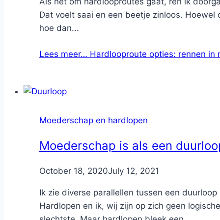
Als het om hardlooproutes gaat, ren ik doorga
Dat voelt saai en een beetje zinloos. Hoewel d
hoe dan...
Lees meer…
Hardlooproute opties: rennen in r
Moederschap en hardlopen
Moederschap is als een duurloop
By
October 18, 2020
Nicole
July 12, 2021
Ik zie diverse parallellen tussen een duurloo
Hardlopen en ik, wij zijn op zich geen logisc
slechtste. Maar hardlopen bleek een...