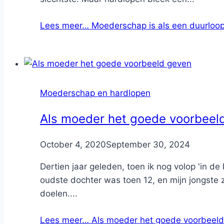
Lees meer…
Moederschap is als een duurloop:
Moederschap en hardlopen
Als moeder het goede voorbeel
By
October 4, 2020
Nicole
September 30, 2024
Dertien jaar geleden, toen ik nog volop 'in d
oudste dochter was toen 12, en mijn jongste z
doelen....
Lees meer…
Als moeder het goede voorbeeld