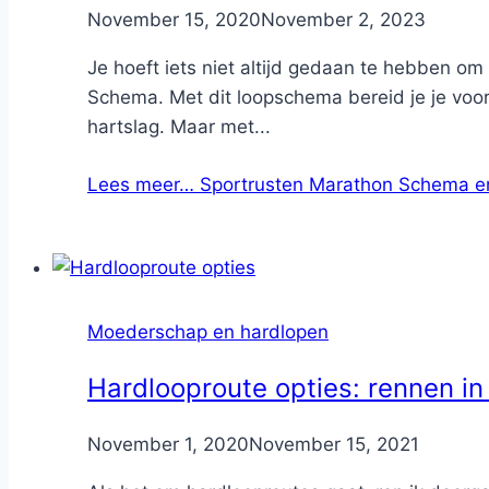
By
November 15, 2020
Nicole
November 2, 2023
Je hoeft iets niet altijd gedaan te hebben o
Schema. Met dit loopschema bereid je je voor
hartslag. Maar met...
Lees meer…
Sportrusten Marathon Schema e
Moederschap en hardlopen
Hardlooproute opties: rennen in 
By
November 1, 2020
Nicole
November 15, 2021