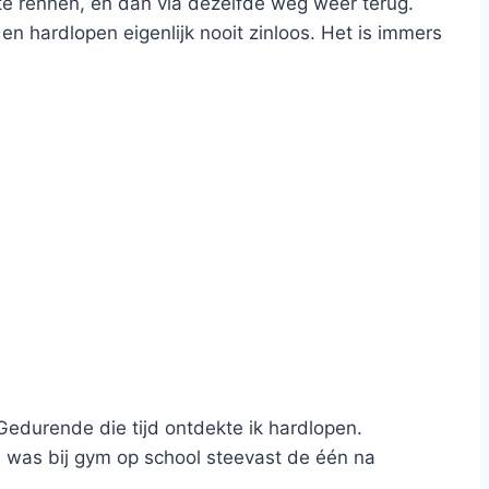
 te rennen, en dan via dezelfde weg weer terug.
 en hardlopen eigenlijk nooit zinloos. Het is immers
Gedurende die tijd ontdekte ik hardlopen.
en was bij gym op school steevast de één na