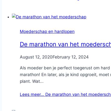
Moederschap en hardlopen
De marathon van het moedersc
By
August 12, 2020
Nicole
February 12, 2024
Als moeder ben je perfect toegerust om hard t
marathon! En later, als je kind opgroeit, moe
plant. Wat...
Lees meer…
De marathon van het moedersc