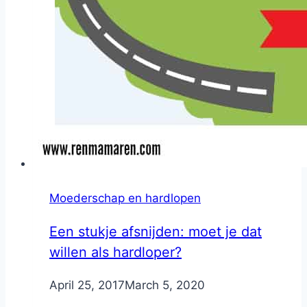
Moederschap en hardlopen
Een stukje afsnijden: moet je dat
willen als hardloper?
By
April 25, 2017
Nicole
March 5, 2020