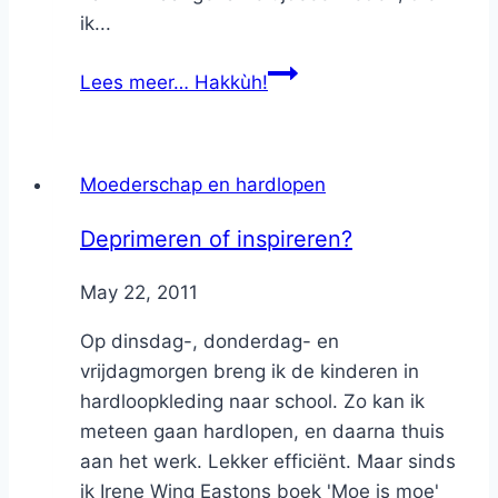
ik...
Lees meer…
Hakkùh!
Moederschap en hardlopen
Deprimeren of inspireren?
By
May 22, 2011
Nicole
Op dinsdag-, donderdag- en
vrijdagmorgen breng ik de kinderen in
hardloopkleding naar school. Zo kan ik
meteen gaan hardlopen, en daarna thuis
aan het werk. Lekker efficiënt. Maar sinds
ik Irene Wing Eastons boek 'Moe is moe'