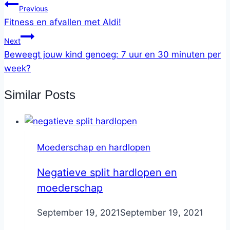
Previous
Fitness en afvallen met Aldi!
Next
Beweegt jouw kind genoeg: 7 uur en 30 minuten per
week?
Similar Posts
Moederschap en hardlopen
Negatieve split hardlopen en
moederschap
By
September 19, 2021
Nicole
September 19, 2021