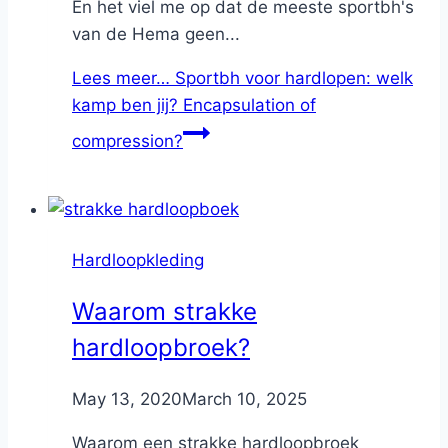
En het viel me op dat de meeste sportbh's
van de Hema geen...
Lees meer…
Sportbh voor hardlopen: welk
kamp ben jij? Encapsulation of
compression?
Hardloopkleding
Waarom strakke
hardloopbroek?
By
May 13, 2020
Nicole
March 10, 2025
Waarom een strakke hardloopbroek