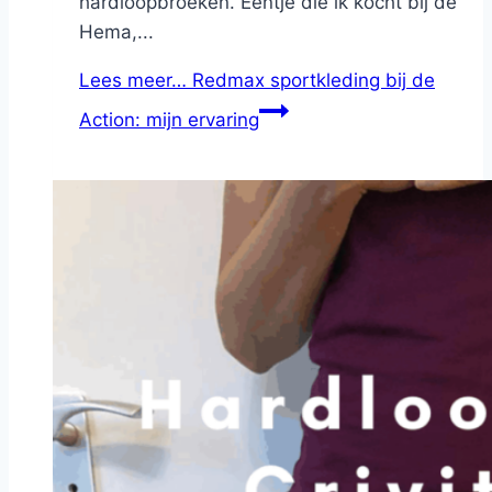
hardloopbroeken. Eentje die ik kocht bij de
Hema,...
Lees meer…
Redmax sportkleding bij de
Action: mijn ervaring