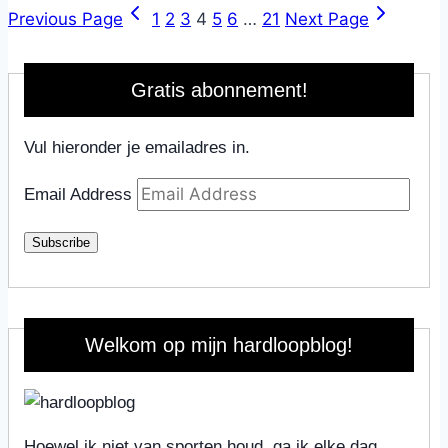
Previous Page
1
2
3
4
5
6
…
21
Next Page
Gratis abonnement!
Vul hieronder je emailadres in.
Email Address
Subscribe
Welkom op mijn hardloopblog!
Hoewel ik niet van sporten houd, ga ik elke dag