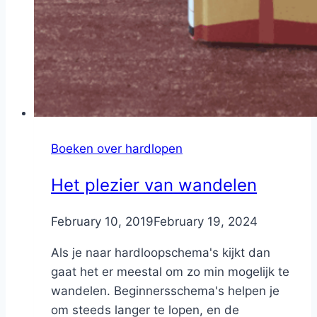
Boeken over hardlopen
Het plezier van wandelen
By
February 10, 2019
Nicole
February 19, 2024
Als je naar hardloopschema's kijkt dan
gaat het er meestal om zo min mogelijk te
wandelen. Beginnersschema's helpen je
om steeds langer te lopen, en de