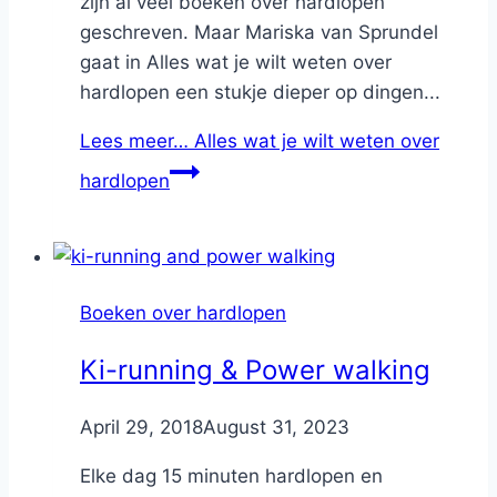
zijn al veel boeken over hardlopen
geschreven. Maar Mariska van Sprundel
gaat in Alles wat je wilt weten over
hardlopen een stukje dieper op dingen...
Lees meer…
Alles wat je wilt weten over
hardlopen
Boeken over hardlopen
Ki-running & Power walking
By
April 29, 2018
Nicole
August 31, 2023
Elke dag 15 minuten hardlopen en