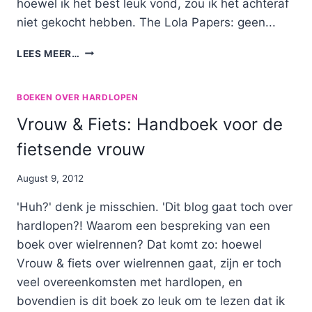
hoewel ik het best leuk vond, zou ik het achteraf
niet gekocht hebben. The Lola Papers: geen...
THE
LEES MEER…
LOLA
PAPERS
BOEKEN OVER HARDLOPEN
Vrouw & Fiets: Handboek voor de
fietsende vrouw
By
August 9, 2012
Nicole
'Huh?' denk je misschien. 'Dit blog gaat toch over
hardlopen?! Waarom een bespreking van een
boek over wielrennen? Dat komt zo: hoewel
Vrouw & fiets over wielrennen gaat, zijn er toch
veel overeenkomsten met hardlopen, en
bovendien is dit boek zo leuk om te lezen dat ik