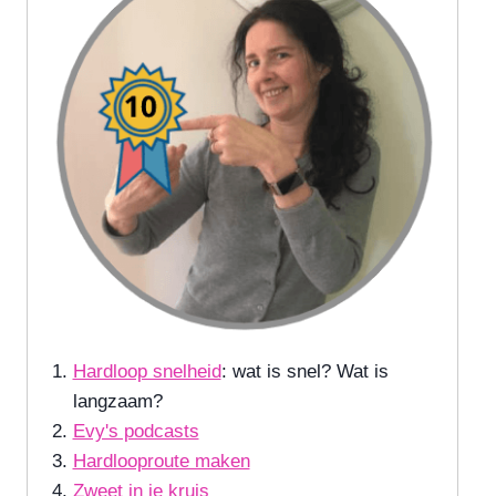
Hardloop snelheid
: wat is snel? Wat is
langzaam?
Evy's podcasts
Hardlooproute maken
Zweet in je kruis