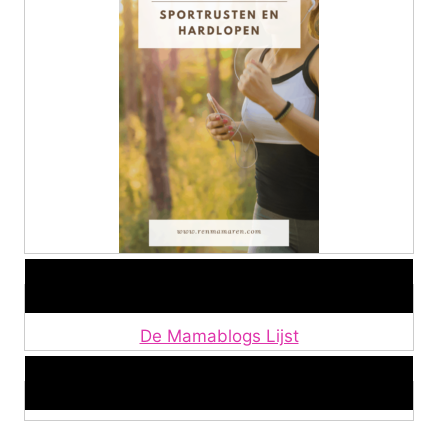
Lid van De Mamablogs Lijst
De Mamablogs Lijst
Makkelijke loopband!