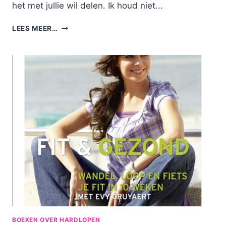
het met jullie wil delen. Ik houd niet...
VROUW
LEES MEER…
&
FIETS:
HANDBOEK
VOOR
DE
FIETSENDE
VROUW
BOEKEN OVER HARDLOPEN