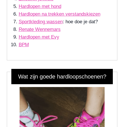
Hardlopen met hond
Hardlopen na trekken verstandskiezen
Sportkleding wassen
: hoe doe je dat?
Renate Wennemars
Hardlopen met Evy
BPM
Wat zijn goede hardloopschoenen?