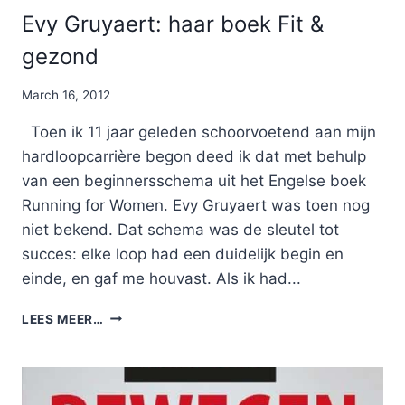
Evy Gruyaert: haar boek Fit &
gezond
By
March 16, 2012
Nicole
Toen ik 11 jaar geleden schoorvoetend aan mijn
hardloopcarrière begon deed ik dat met behulp
van een beginnersschema uit het Engelse boek
Running for Women. Evy Gruyaert was toen nog
niet bekend. Dat schema was de sleutel tot
succes: elke loop had een duidelijk begin en
einde, en gaf me houvast. Als ik had...
EVY
LEES MEER…
GRUYAERT:
HAAR
BOEK
FIT