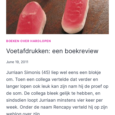
BOEKEN OVER HARDLOPEN
Voetafdrukken: een boekreview
By
June 19, 2011
Nicole
Jurriaan Simonis (45) liep wel eens een blokje
om. Toen een collega vertelde dat verder en
langer lopen ook leuk kan zijn nam hij de proef op
de som. De collega bleek gelijk te hebben, en
sindsdien loopt Jurriaan minstens vier keer per
week. Onder de naam Rencapy verteld hij op zijn
weblog over zijn...