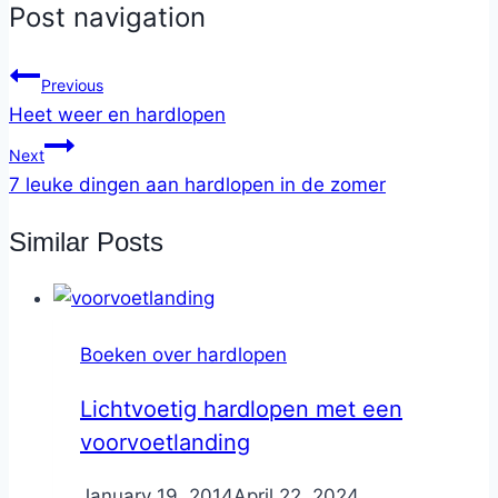
Post navigation
Previous
Heet weer en hardlopen
Next
7 leuke dingen aan hardlopen in de zomer
Similar Posts
Boeken over hardlopen
Lichtvoetig hardlopen met een
voorvoetlanding
By
January 19, 2014
Nicole
April 22, 2024