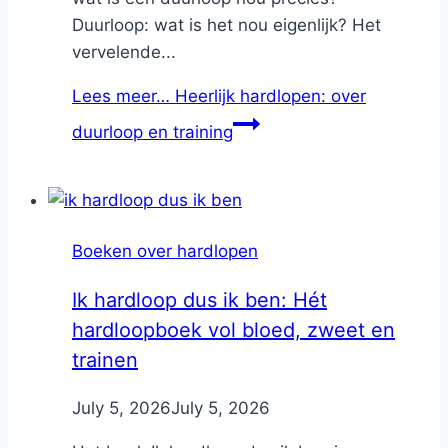
Duurloop: wat is het nou eigenlijk? Het
vervelende...
Lees meer…
Heerlijk hardlopen: over
duurloop en training
Boeken over hardlopen
Ik hardloop dus ik ben: Hét
hardloopboek vol bloed, zweet en
trainen
By
July 5, 2026
Nicole
July 5, 2026