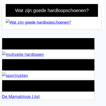
Wat zijn goede hardloopschoenen?
Wat is jouw motivatie?
Alles over Sportrusten!
Lid van De Mamablogs Lijst
De Mamablogs Lijst