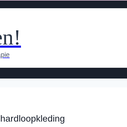
en!
apie
e hardloopkleding