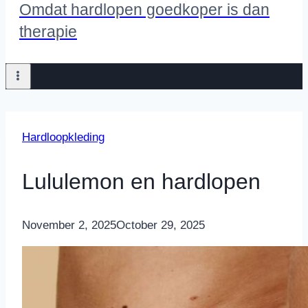
Omdat hardlopen goedkoper is dan
therapie
Hardloopkleding
Lululemon en hardlopen
By
November 2, 2025
Nicole
October 29, 2025