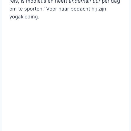
reis, is modieus en heeft
anderhalf uur
per dag
om te sporten.' Voor haar bedacht hij zijn
yogakleding.