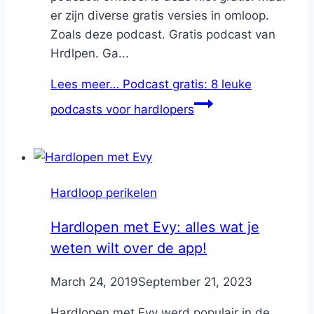
er zijn diverse gratis versies in omloop.
Zoals deze podcast. Gratis podcast van
Hrdlpen. Ga...
Lees meer…
Podcast gratis: 8 leuke
podcasts voor hardlopers
Hardloop perikelen
Hardlopen met Evy: alles wat je
weten wilt over de app!
By
March 24, 2019
Nicole
September 21, 2023
Hardlopen met Evy werd populair in de