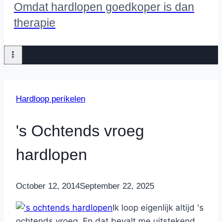
Omdat hardlopen goedkoper is dan
therapie
Hardloop perikelen
's Ochtends vroeg
hardlopen
By
October 12, 2014
Nicole
September 22, 2025
Ik loop eigenlijk altijd 's
ochtends vroeg. En dat bevalt me uitstekend.