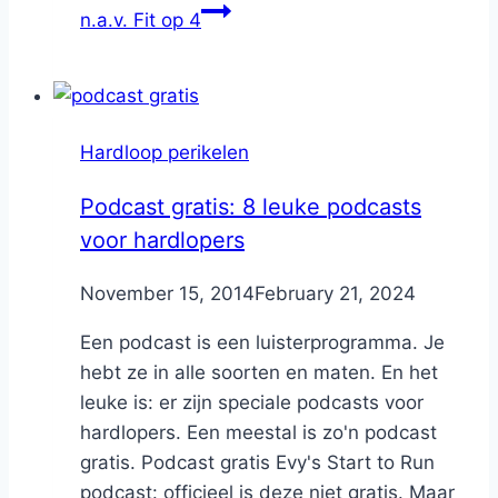
n.a.v. Fit op 4
Hardloop perikelen
Podcast gratis: 8 leuke podcasts
voor hardlopers
By
November 15, 2014
Nicole
February 21, 2024
Een podcast is een luisterprogramma. Je
hebt ze in alle soorten en maten. En het
leuke is: er zijn speciale podcasts voor
hardlopers. Een meestal is zo'n podcast
gratis. Podcast gratis Evy's Start to Run
podcast: officieel is deze niet gratis. Maar