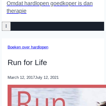
Omdat hardlopen goedkoper is dan
therapie
Boeken over hardlopen
Run for Life
By
March 12, 2017
Nicole
July 12, 2021