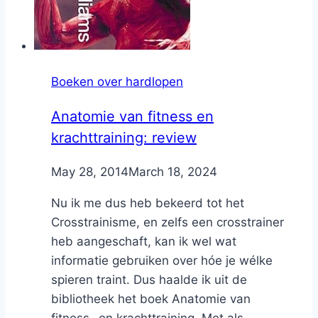
Boeken over hardlopen
Anatomie van fitness en
krachttraining: review
By
May 28, 2014
Nicole
March 18, 2024
Nu ik me dus heb bekeerd tot het
Crosstrainisme, en zelfs een crosstrainer
heb aangeschaft, kan ik wel wat
informatie gebruiken over hóe je wélke
spieren traint. Dus haalde ik uit de
bibliotheek het boek Anatomie van
fitness- en krachttraining. Met als