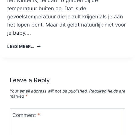
het winter is, tel dan 10 graden bij de
temperatuur buiten op. Dat is de
gevoelstemperatuur die je zult krijgen als je aan
het lopen bent. Maar dit geldt natuurlijk niet voor
je baby....
HARDLOPEN
LEES MEER…
MET
JE
BABY
IN
DE
Leave a Reply
WINTER:
10
Your email address will not be published.
Required fields are
TIPS
marked
*
+
AANDACHTSPUNTEN
Comment
*