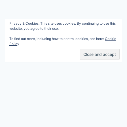
Wie ben ik?
Privacy & Cookies: This site uses cookies. By continuing to use this
© 2026 Ren mama, ren!
website, you agree to their use.
Samenwerken
Nicole Orriëns
To find out more, including how to control cookies, see here:
Cookie
Professional Blogging
Privacy
Policy
Services
Contact