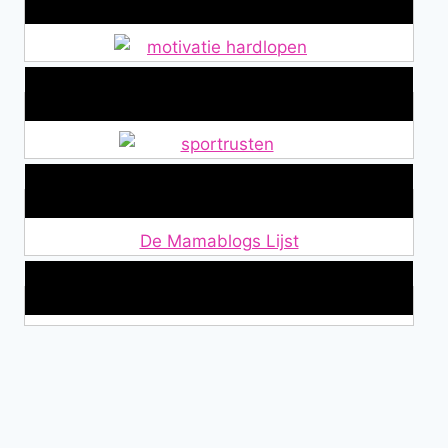
Alles over Sportrusten!
Lid van De Mamablogs Lijst
De Mamablogs Lijst
Makkelijke loopband!