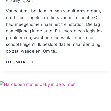
By
February 17, 2012
Nicole
Vanochtend belde mijn man vanuit Amsterdam,
dat hij per ongeluk de fiets van mijn zoontje Ot
had meegenomen naar het treinstation. Die lag
namelijk nog in de auto. Dit leverde een logistiek
probleem op, want hoe moest ik ze nou naar
school krijgen?! Ik besloot dat er maar één ding
op zat: wandelen. Om te...
DE
LEES MEER…
ONVERWACHTE
LOOP