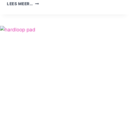
DE
LEES MEER…
'SCHOOL
RUN':
IN
JE
SPORTKLEDING
NAAR
SCHOOL?