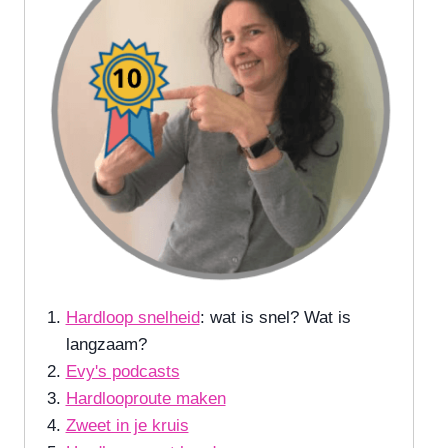
Hardloop snelheid
: wat is snel? Wat is
langzaam?
Evy's podcasts
Hardlooproute maken
Zweet in je kruis