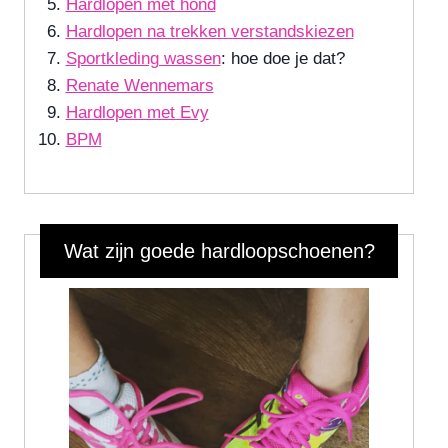
Hardlopen met hond
Hardlopen na trekken verstandskiezen
Sportkleding wassen
: hoe doe je dat?
Renate Wennemars
Hardlopen met Evy
BPM
Wat zijn goede hardloopschoenen?