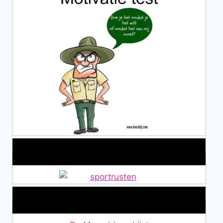
Alles over Sportrusten!
Lid van De Mamablogs Lijst