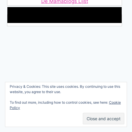
De Mamablogs Lijst
Makkelijke loopband!
Wie ben ik?
Privacy & Cookies: This site uses cookies. By continuing to use this
© 2026 Ren mama, ren!
website, you agree to their use.
Samenwerken
Nicole Orriëns
To find out more, including how to control cookies, see here:
Cookie
Professional Blogging
Privacy
Policy
Services
Contact