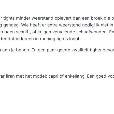
tights minder weerstand oplevert dan een broek die om
g genoeg. Wie heeft er extra weerstand nodig! Ik niet i
 been schuift, of krijgen vervelende schaafwonden. En 
er dat iedereen in running tights loopt!
un aan je benen. En een paar goede kwaliteit tights bev
ariëren met het model: capri of enkellang. Een goed voo