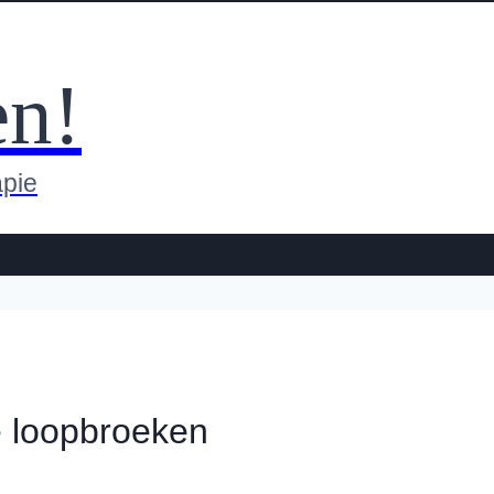
en!
apie
e loopbroeken