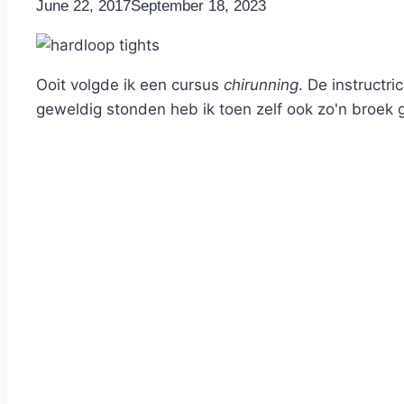
By
June 22, 2017
Nicole
September 18, 2023
Ooit volgde ik een cursus
chirunning
. De instructr
geweldig stonden heb ik toen zelf ook zo'n broek 