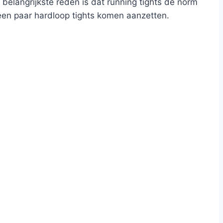
 belangrijkste reden is dat running tights de norm
 een paar hardloop tights komen aanzetten.