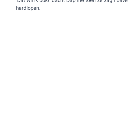
'Dat wil ik ook!' dacht Daphne toen ze zag hoevee
hardlopen.