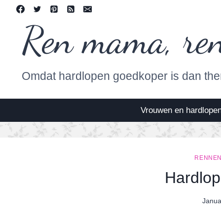
Skip
to
Ren mama, re
content
Omdat hardlopen goedkoper is dan the
Vrouwen en hardlope
RENNEN
Hardlo
Janua