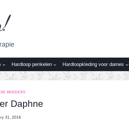
n!
rapie
n
Hardloop perikelen
Hardloopkleding voor dames
DE MOEDERS
per Daphne
ry 31, 2016
By
Nicole