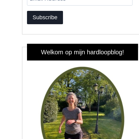
Address
Subscribe
Welkom op mijn hardloopblog!