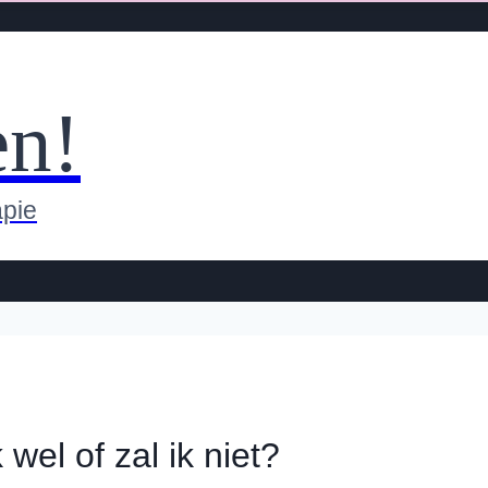
en!
apie
wel of zal ik niet?