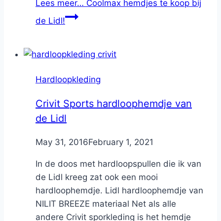
Lees meer…
Coolmax hemdjes te koop bij
de Lidl!
Hardloopkleding
Crivit Sports hardloophemdje van
de Lidl
By
May 31, 2016
Nicole
February 1, 2021
In de doos met hardloopspullen die ik van
de Lidl kreeg zat ook een mooi
hardloophemdje. Lidl hardloophemdje van
NILIT BREEZE materiaal Net als alle
andere Crivit sporkleding is het hemdje