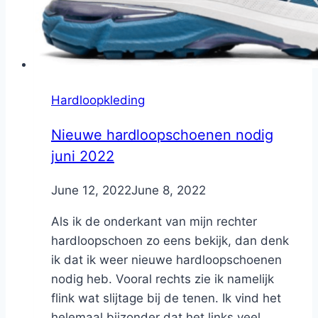
Hardloopkleding
Nieuwe hardloopschoenen nodig
juni 2022
By
June 12, 2022
Nicole
June 8, 2022
Als ik de onderkant van mijn rechter
hardloopschoen zo eens bekijk, dan denk
ik dat ik weer nieuwe hardloopschoenen
nodig heb. Vooral rechts zie ik namelijk
flink wat slijtage bij de tenen. Ik vind het
helemaal bijzonder dat het links veel