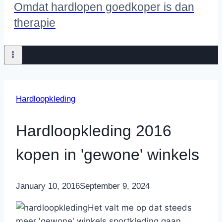
Omdat hardlopen goedkoper is dan
therapie
Hardloopkleding
Hardloopkleding 2016
kopen in 'gewone' winkels
By
January 10, 2016
Nicole
September 9, 2024
Het valt me op dat steeds
meer 'gewone' winkels sportkleding gaan