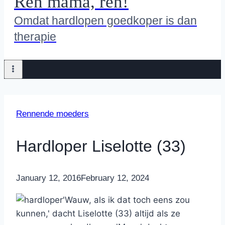
Ren mama, ren!
Omdat hardlopen goedkoper is dan
therapie
Rennende moeders
Hardloper Liselotte (33)
By
January 12, 2016
Nicole
February 12, 2024
'Wauw, als ik dat toch eens zou
kunnen,' dacht Liselotte (33) altijd als ze