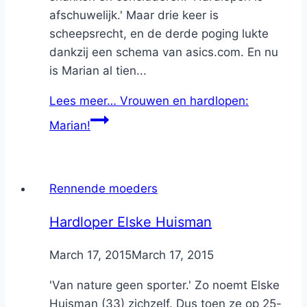
afschuwelijk.' Maar drie keer is
scheepsrecht, en de derde poging lukte
dankzij een schema van asics.com. En nu
is Marian al tien...
Lees meer…
Vrouwen en hardlopen:
Marian!
Rennende moeders
Hardloper Elske Huisman
By
March 17, 2015
Nicole
March 17, 2015
'Van nature geen sporter.' Zo noemt Elske
Huisman (33) zichzelf. Dus toen ze op 25-