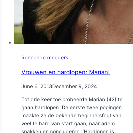
Rennende moeders
Vrouwen en hardlopen: Marian!
By
June 6, 2013
Nicole
December 9, 2024
Tot drie keer toe probeerde Marian (42) te
gaan hardlopen. De eerste twee pogingen
maakte ze de bekende beginnersfout van
veel te hard van start gaan, naar adem
snakken en concluderen: 'Hardlopen is