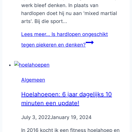
werk bleef denken. In plaats van
hardlopen doet hij nu aan 'mixed martial
arts'. Bij die sport...
Lees meer…
Is hardlopen ongeschikt
tegen piekeren en denken?
Algemeen
Hoelahoepen: 6 jaar dagelijks 10
minuten een update!
By
July 3, 2022
Nicole
January 19, 2024
In 2016 kocht ik een fitness hoelahoep en