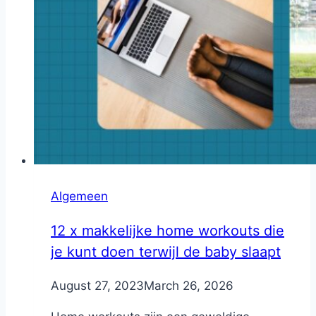
Algemeen
12 x makkelijke home workouts die
je kunt doen terwijl de baby slaapt
By
August 27, 2023
Nicole
March 26, 2026