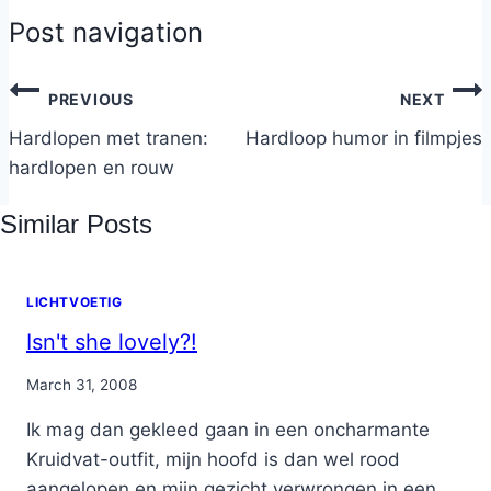
Post navigation
PREVIOUS
NEXT
Hardlopen met tranen:
Hardloop humor in filmpjes
hardlopen en rouw
Similar Posts
LICHTVOETIG
Isn't she lovely?!
By
March 31, 2008
Nicole
Ik mag dan gekleed gaan in een oncharmante
Kruidvat-outfit, mijn hoofd is dan wel rood
aangelopen en mijn gezicht verwrongen in een