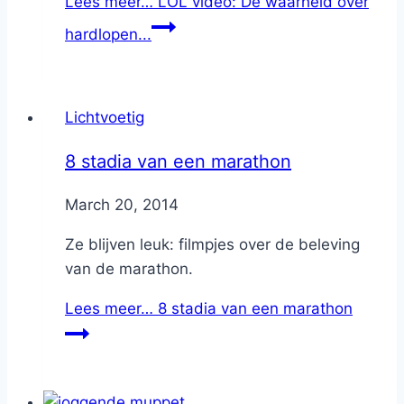
Lees meer…
LOL video: De waarheid over
hardlopen...
Lichtvoetig
8 stadia van een marathon
By
March 20, 2014
Nicole
Ze blijven leuk: filmpjes over de beleving
van de marathon.
Lees meer…
8 stadia van een marathon