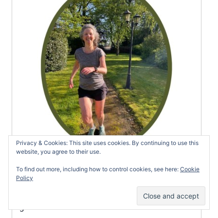
Privacy & Cookies: This site uses cookies. By continuing to use this
website, you agree to their use.
Hoewel ik niet van sporten houd, ga ik elke dag
To find out more, including how to control cookies, see here:
Cookie
Policy
hardlopen. Niet om sneller te worden of om aan
wedstrijden mee te doen, maar omdat het me
goed doet.