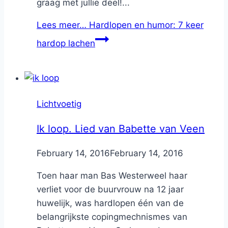
graag met jullie deel!...
Lees meer…
Hardlopen en humor: 7 keer
hardop lachen
Lichtvoetig
Ik loop. Lied van Babette van Veen
By
February 14, 2016
Nicole
February 14, 2016
Toen haar man Bas Westerweel haar
verliet voor de buurvrouw na 12 jaar
huwelijk, was hardlopen één van de
belangrijkste copingmechnismes van