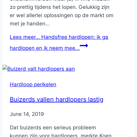
zo prettig tijdens het lopen. Gelukkig zijn
er wel allerlei oplossingen op de markt om
met je handen...
Lees meer…
Handsfree hardlopen: ik ga
hardlopen en ik neem mee...
Hardloop perikelen
Buizerds vallen hardlopers lastig
By
June 14, 2019
Nicole
Dat buizerds een serieus probleem
kunnen zijn voor hardlopers, merkte Koen