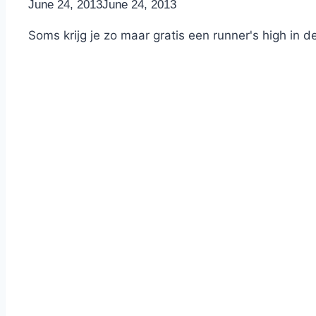
By
June 24, 2013
Nicole
June 24, 2013
Soms krijg je zo maar gratis een runner's high in 