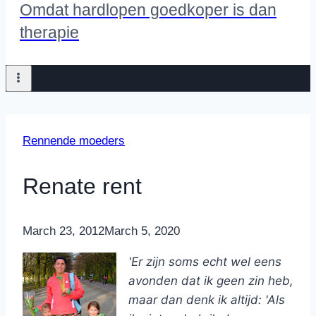
Omdat hardlopen goedkoper is dan
therapie
Rennende moeders
Renate rent
By
March 23, 2012
Nicole
March 5, 2020
'Er zijn soms echt wel eens
avonden dat ik geen zin heb,
maar dan denk ik altijd: 'Als