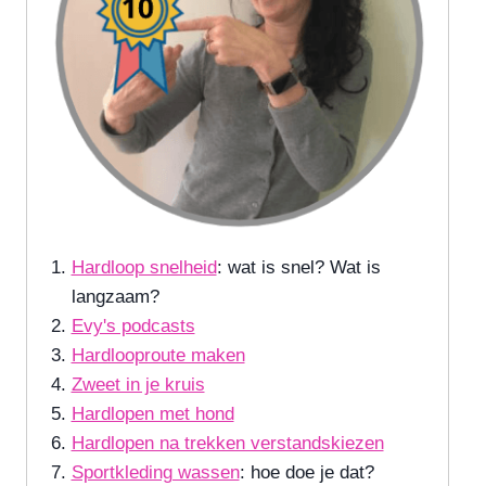
Hardloop snelheid
: wat is snel? Wat is
langzaam?
Evy's podcasts
Hardlooproute maken
Zweet in je kruis
Hardlopen met hond
Hardlopen na trekken verstandskiezen
Sportkleding wassen
: hoe doe je dat?