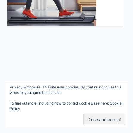
Wie ben ik?
Privacy & Cookies: This site uses cookies. By continuing to use this
© 2026 Ren mama, ren!
website, you agree to their use.
Samenwerken
Nicole Orriëns
To find out more, including how to control cookies, see here:
Cookie
Professional Blogging
Privacy
Policy
Services
Contact