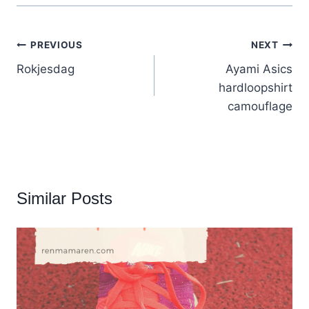
Post
PREVIOUS
NEXT
navigation
Rokjesdag
Ayami Asics
hardloopshirt
camouflage
Similar Posts