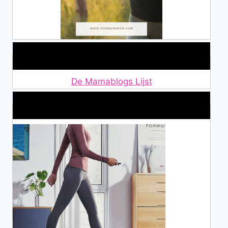
Lid van De Mamablogs Lijst
De Mamablogs Lijst
Makkelijke loopband!