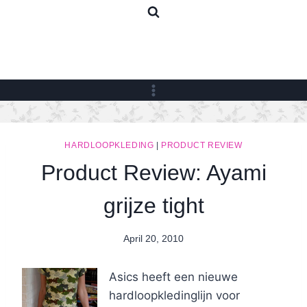
Skip
to
content
HARDLOOPKLEDING
|
PRODUCT REVIEW
Product Review: Ayami
grijze tight
April 20, 2010
By
Nicole
Asics heeft een nieuwe
hardloopkledinglijn voor