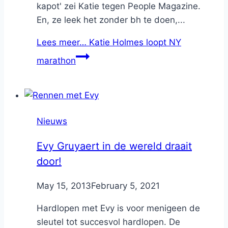
kapot' zei Katie tegen People Magazine.
En, ze leek het zonder bh te doen,...
Lees meer…
Katie Holmes loopt NY
marathon
Nieuws
Evy Gruyaert in de wereld draait
door!
By
May 15, 2013
Nicole
February 5, 2021
Hardlopen met Evy is voor menigeen de
sleutel tot succesvol hardlopen. De