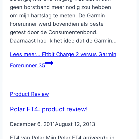
geen borstband meer nodig zou hebben
om mijn hartslag te meten. De Garmin
Forerunner werd bovendien als beste
getest door de Consumentenbond.
Daarnaast had ik het idee dat de Garmin...
Lees meer…
Fitbit Charge 2 versus Garmin
Forerunner 35
Product Review
Polar FT4: product review!
By
December 6, 2011
Nicole
August 12, 2013
FT4 van Polar Mijn Polar FT4 arriveerde in