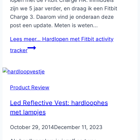
lopen met de Fitbit Charge HR. Inmiddels
zijn we 5 jaar verder, en draag ik een Fitbit
Charge 3. Daarom vind je onderaan deze
post een update. Meten is weten...
Lees meer…
Hardlopen met Fitbit activity
tracker
Product Review
Led Reflective Vest: hardloophes
met lampjes
By
October 29, 2014
Nicole
December 11, 2023