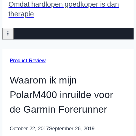
Omdat hardlopen goedkoper is dan
therapie
Product Review
Waarom ik mijn
PolarM400 inruilde voor
de Garmin Forerunner
By
October 22, 2017
Nicole
September 26, 2019