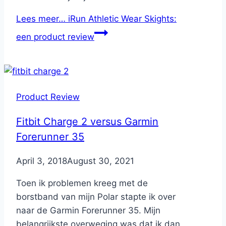
Lees meer…
iRun Athletic Wear Skights:
een product review
Product Review
Fitbit Charge 2 versus Garmin
Forerunner 35
By
April 3, 2018
Nicole
August 30, 2021
Toen ik problemen kreeg met de
borstband van mijn Polar stapte ik over
naar de Garmin Forerunner 35. Mijn
belangrijkste overweging was dat ik dan