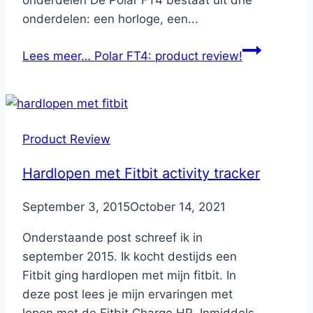
onderdelen De Polar FT4 bestaat uit drie
onderdelen: een horloge, een...
Lees meer…
Polar FT4: product review!
Product Review
Hardlopen met Fitbit activity tracker
By
September 3, 2015
Nicole
October 14, 2021
Onderstaande post schreef ik in
september 2015. Ik kocht destijds een
Fitbit ging hardlopen met mijn fitbit. In
deze post lees je mijn ervaringen met