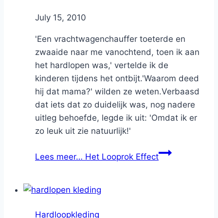
By
July 15, 2010
Nicole
'Een vrachtwagenchauffer toeterde en
zwaaide naar me vanochtend, toen ik aan
het hardlopen was,' vertelde ik de
kinderen tijdens het ontbijt.'Waarom deed
hij dat mama?' wilden ze weten.Verbaasd
dat iets dat zo duidelijk was, nog nadere
uitleg behoefde, legde ik uit: 'Omdat ik er
zo leuk uit zie natuurlijk!'
Lees meer…
Het Looprok Effect
Hardloopkleding