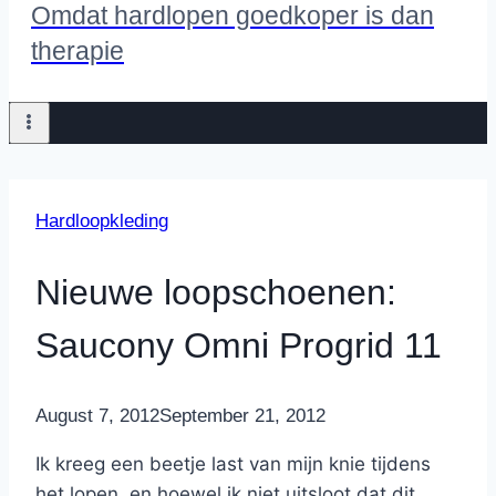
Omdat hardlopen goedkoper is dan
therapie
Hardloopkleding
Nieuwe loopschoenen:
Saucony Omni Progrid 11
By
August 7, 2012
Nicole
September 21, 2012
Ik kreeg een beetje last van mijn knie tijdens
het lopen, en hoewel ik niet uitsloot dat dit