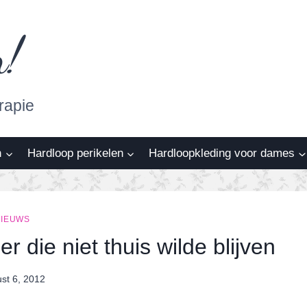
n!
rapie
n
Hardloop perikelen
Hardloopkleding voor dames
NIEUWS
 die niet thuis wilde blijven
st 6, 2012
By
Nicole