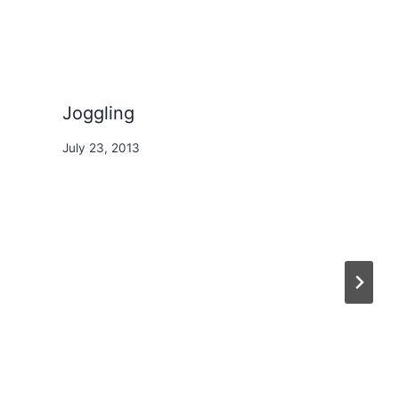
Joggling
By
July 23, 2013
Nicole