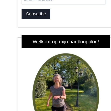
Address
Subscribe
Welkom op mijn hardloopblog!