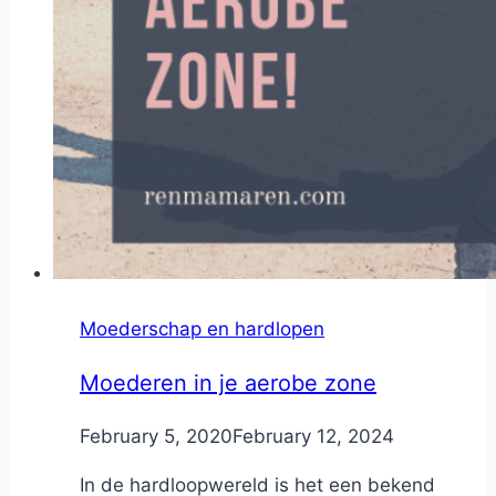
Moederschap en hardlopen
Moederen in je aerobe zone
By
February 5, 2020
Nicole
February 12, 2024
In de hardloopwereld is het een bekend