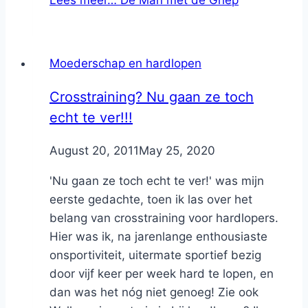
Lees meer…
De Man met de Griep
Moederschap en hardlopen
Crosstraining? Nu gaan ze toch
echt te ver!!!
By
August 20, 2011
Nicole
May 25, 2020
'Nu gaan ze toch echt te ver!' was mijn
eerste gedachte, toen ik las over het
belang van crosstraining voor hardlopers.
Hier was ik, na jarenlange enthousiaste
onsportiviteit, uitermate sportief bezig
door vijf keer per week hard te lopen, en
dan was het nóg niet genoeg! Zie ook