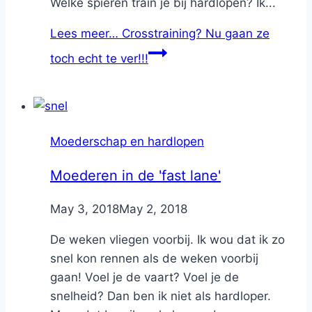
Welke spieren train je bij hardlopen? Ik...
Lees meer…
Crosstraining? Nu gaan ze
toch echt te ver!!!
Moederschap en hardlopen
Moederen in de 'fast lane'
By
May 3, 2018
Nicole
May 2, 2018
De weken vliegen voorbij. Ik wou dat ik zo
snel kon rennen als de weken voorbij
gaan! Voel je de vaart? Voel je de
snelheid? Dan ben ik niet als hardloper.