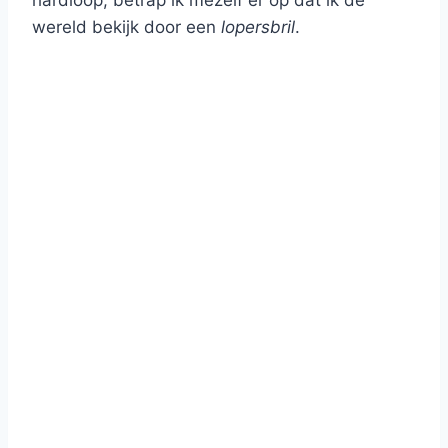
hardloop, betrap ik mezelf er op dat ik de
wereld bekijk door een
lopersbril
.