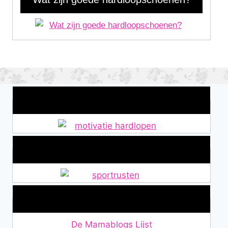
Wat is jouw motivatie?
Alles over Sportrusten!
Lid van De Mamablogs Lijst
De Mamablogs Lijst