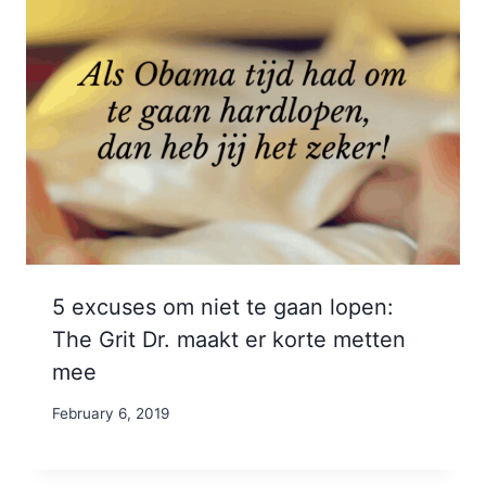
5 excuses om niet te gaan lopen:
The Grit Dr. maakt er korte metten
mee
By
February 6, 2019
Nicole