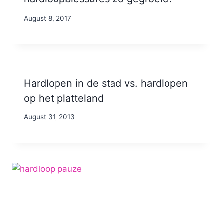
By
August 8, 2017
Nicole
Hardlopen in de stad vs. hardlopen
op het platteland
By
August 31, 2013
Nicole