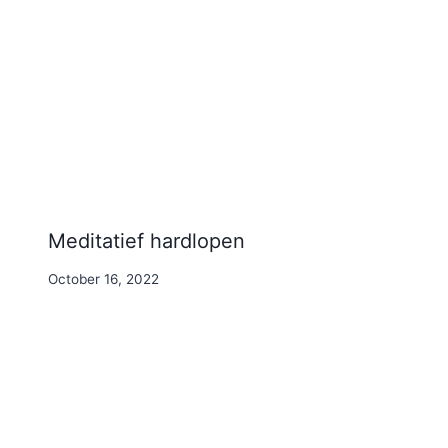
Meditatief hardlopen
By
October 16, 2022
Nicole