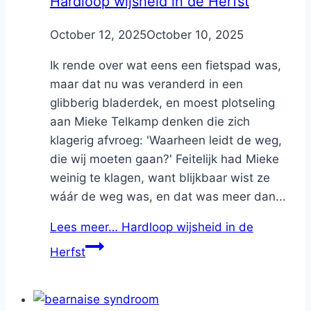
Hardloop wijsheid in de Herfst
By
October 12, 2025
Nicole
October 10, 2025
Ik rende over wat eens een fietspad was,
maar dat nu was veranderd in een
glibberig bladerdek, en moest plotseling
aan Mieke Telkamp denken die zich
klagerig afvroeg: 'Waarheen leidt de weg,
die wij moeten gaan?' Feitelijk had Mieke
weinig te klagen, want blijkbaar wist ze
wáár de weg was, en dat was meer dan...
Lees meer…
Hardloop wijsheid in de
Herfst