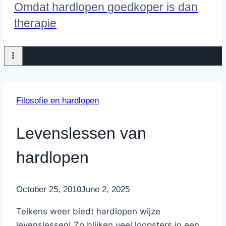
Omdat hardlopen goedkoper is dan
therapie
Filosofie en hardlopen
Levenslessen van
hardlopen
By
October 25, 2010
Nicole
June 2, 2025
Telkens weer biedt hardlopen wijze
levenslessen! Zo blijken veel loopsters in een