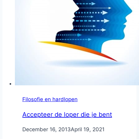
Filosofie en hardlopen
Accepteer de loper die je bent
By
December 16, 2013
Nicole
April 19, 2021