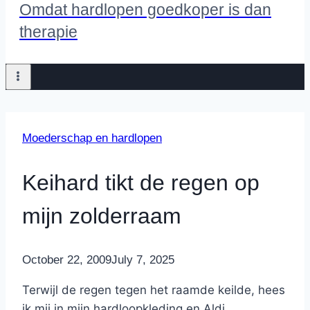
Omdat hardlopen goedkoper is dan
therapie
Moederschap en hardlopen
Keihard tikt de regen op
mijn zolderraam
By
October 22, 2009
Nicole
July 7, 2025
Terwijl de regen tegen het raamde keilde, hees
ik mij in mijn hardloopkleding en Aldi