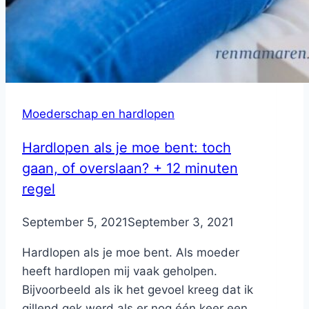
Moederschap en hardlopen
Hardlopen als je moe bent: toch
gaan, of overslaan? + 12 minuten
regel
By
September 5, 2021
Nicole
September 3, 2021
Hardlopen als je moe bent. Als moeder
heeft hardlopen mij vaak geholpen.
Bijvoorbeeld als ik het gevoel kreeg dat ik
gillend gek werd als er nog één keer een