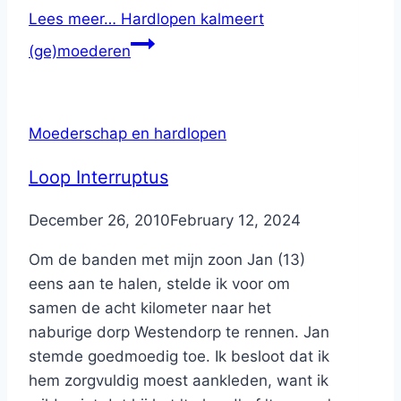
Lees meer…
Hardlopen kalmeert
(ge)moederen
Moederschap en hardlopen
Loop Interruptus
By
December 26, 2010
Nicole
February 12, 2024
Om de banden met mijn zoon Jan (13)
eens aan te halen, stelde ik voor om
samen de acht kilometer naar het
naburige dorp Westendorp te rennen. Jan
stemde goedmoedig toe. Ik besloot dat ik
hem zorgvuldig moest aankleden, want ik