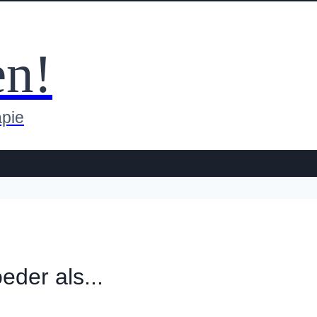
en!
apie
der als...