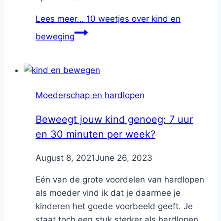
Lees meer…
10 weetjes over kind en
beweging
Moederschap en hardlopen
Beweegt jouw kind genoeg: 7 uur
en 30 minuten per week?
By
August 8, 2021
Nicole
June 26, 2023
Eén van de grote voordelen van hardlopen
als moeder vind ik dat je daarmee je
kinderen het goede voorbeeld geeft. Je
staat toch een stuk sterker als hardlopen