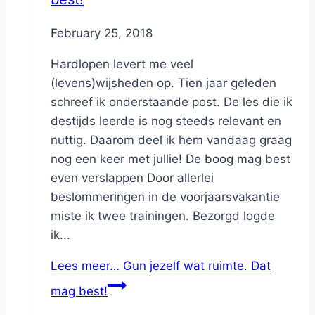
By
February 25, 2018
Nicole
Hardlopen levert me veel
(levens)wijsheden op. Tien jaar geleden
schreef ik onderstaande post. De les die ik
destijds leerde is nog steeds relevant en
nuttig. Daarom deel ik hem vandaag graag
nog een keer met jullie! De boog mag best
even verslappen Door allerlei
beslommeringen in de voorjaarsvakantie
miste ik twee trainingen. Bezorgd logde
ik...
Lees meer…
Gun jezelf wat ruimte. Dat
mag best!