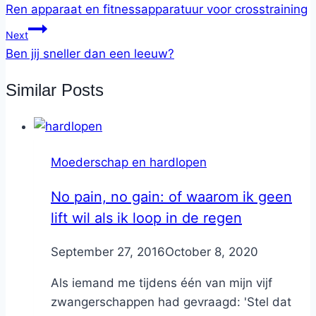
Ren apparaat en fitnessapparatuur voor crosstraining
Next
Ben jij sneller dan een leeuw?
Similar Posts
Moederschap en hardlopen
No pain, no gain: of waarom ik geen
lift wil als ik loop in de regen
By
September 27, 2016
Nicole
October 8, 2020
Als iemand me tijdens één van mijn vijf
zwangerschappen had gevraagd: 'Stel dat