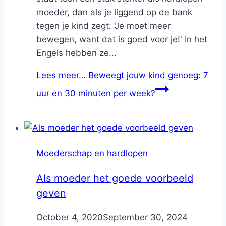
moeder, dan als je liggend op de bank
tegen je kind zegt: 'Je moet meer
bewegen, want dat is goed voor je!' In het
Engels hebben ze...
Lees meer…
Beweegt jouw kind genoeg: 7
uur en 30 minuten per week?
Moederschap en hardlopen
Als moeder het goede voorbeeld
geven
By
October 4, 2020
Nicole
September 30, 2024