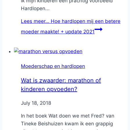
ik mijn kinderen een prachtig voorbeeld
Hardlopen...
Lees meer…
Hoe hardlopen mij een betere
moeder maakte! + update 2021
Moederschap en hardlopen
Wat is zwaarder: marathon of
kinderen opvoeden?
By
July 18, 2018
Nicole
In het boek Wat doen we met Fred? van
Tineke Beishuizen kwam ik een grappig