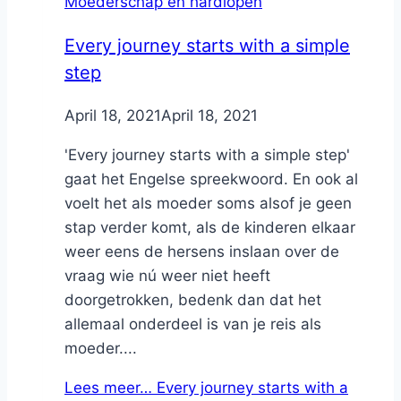
Moederschap en hardlopen
Every journey starts with a simple
step
By
April 18, 2021
Nicole
April 18, 2021
'Every journey starts with a simple step'
gaat het Engelse spreekwoord. En ook al
voelt het als moeder soms alsof je geen
stap verder komt, als de kinderen elkaar
weer eens de hersens inslaan over de
vraag wie nú weer niet heeft
doorgetrokken, bedenk dan dat het
allemaal onderdeel is van je reis als
moeder....
Lees meer…
Every journey starts with a