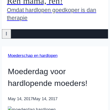
Ren mama, ren!
Omdat hardlopen goedkoper is dan
therapie
Moederschap en hardlopen
Moederdag voor
hardlopende moeders!
By
May 14, 2017
Nicole
May 14, 2017