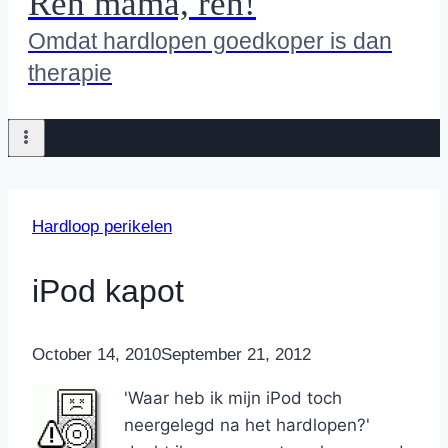
Ren mama, ren!
Omdat hardlopen goedkoper is dan
therapie
Hardloop perikelen
iPod kapot
By
October 14, 2010
Nicole
September 21, 2012
'Waar heb ik mijn iPod toch
neergelegd na het hardlopen?'