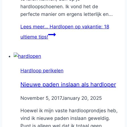
hardloopschoenen. Ik vond het de
perfecte manier om ergens letterlijk en...
Lees meer…
Hardlopen op vakantie: 18
ultieme tips!
Hardloop perikelen
Nieuwe paden inslaan als hardloper
By
November 5, 2017
Nicole
January 20, 2025
Hoewel ik mijn vaste hardlooprondjes heb,
vind ik nieuwe paden inslaan geweldig.
Punt is alleen wel dat ik totaal geen