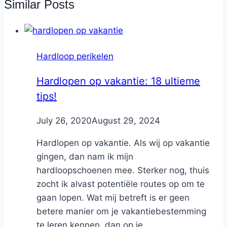
Similar Posts
Hardloop perikelen
Hardlopen op vakantie: 18 ultieme
tips!
By
July 26, 2020
Nicole
August 29, 2024
Hardlopen op vakantie. Als wij op vakantie
gingen, dan nam ik mijn
hardloopschoenen mee. Sterker nog, thuis
zocht ik alvast potentiële routes op om te
gaan lopen. Wat mij betreft is er geen
betere manier om je vakantiebestemming
te leren kennen, dan op je