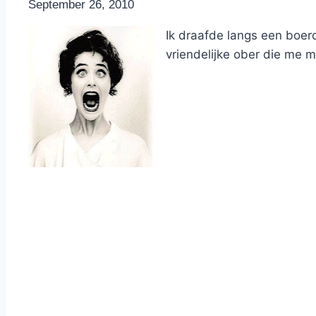
By
September 26, 2010
Nicole
Ik draafde langs een boer
vriendelijke ober die me mi