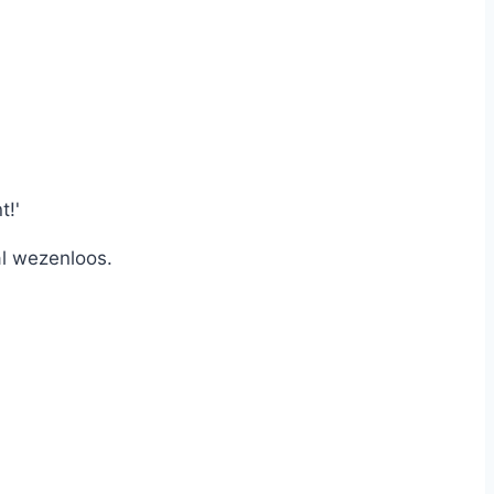
t!'
al wezenloos.