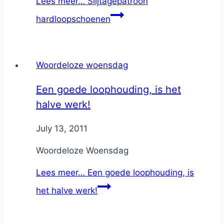
Lees meer…
Slijtagepatroon
hardloopschoenen
Woordeloze woensdag
Een goede loophouding, is het
halve werk!
By
July 13, 2011
Nicole
Woordeloze Woensdag
Lees meer…
Een goede loophouding, is
het halve werk!