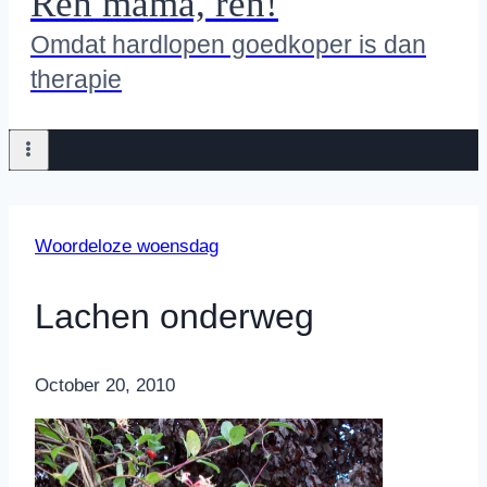
Ren mama, ren!
Omdat hardlopen goedkoper is dan
therapie
Woordeloze woensdag
Lachen onderweg
By
October 20, 2010
Nicole