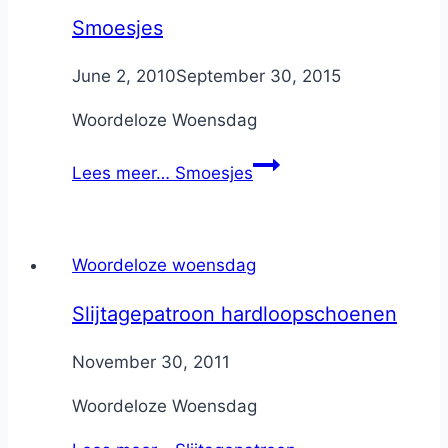
Smoesjes
By
June 2, 2010
Nicole
September 30, 2015
Woordeloze Woensdag
Lees meer…
Smoesjes
Woordeloze woensdag
Slijtagepatroon hardloopschoenen
By
November 30, 2011
Nicole
Woordeloze Woensdag