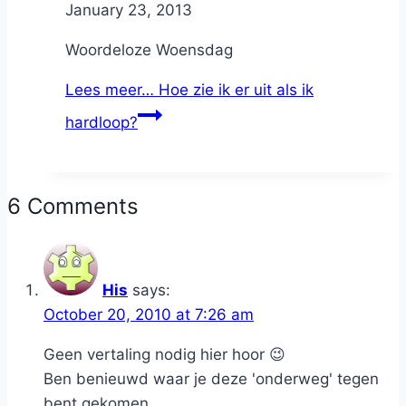
By
January 23, 2013
Nicole
Woordeloze Woensdag
Lees meer…
Hoe zie ik er uit als ik
hardloop?
6 Comments
His
says:
October 20, 2010 at 7:26 am
Geen vertaling nodig hier hoor 😉
Ben benieuwd waar je deze 'onderweg' tegen
bent gekomen...