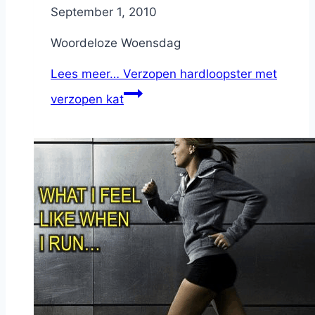
By
September 1, 2010
Nicole
Woordeloze Woensdag
Lees meer…
Verzopen hardloopster met
verzopen kat