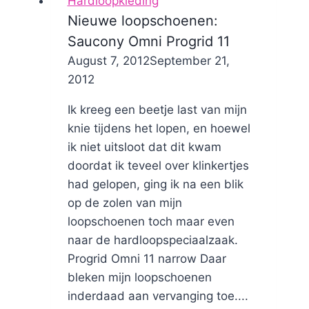
Hardloopkleding
Nieuwe loopschoenen:
Saucony Omni Progrid 11
By
August 7, 2012
Nicole
September 21,
2012
Ik kreeg een beetje last van mijn
knie tijdens het lopen, en hoewel
ik niet uitsloot dat dit kwam
doordat ik teveel over klinkertjes
had gelopen, ging ik na een blik
op de zolen van mijn
loopschoenen toch maar even
naar de hardloopspeciaalzaak.
Progrid Omni 11 narrow Daar
bleken mijn loopschoenen
inderdaad aan vervanging toe....