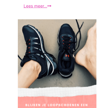
Lees meer…
Nieuwe
loopschoenen:
Saucony
Omni
Progrid
11