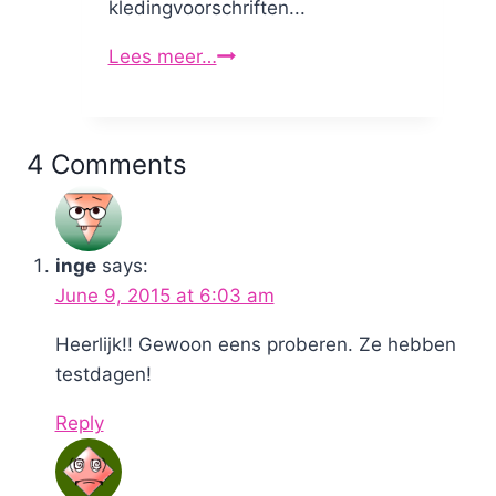
kledingvoorschriften...
Lees meer…
Sportkleding:
Is
een
hardlooprokje
4 Comments
stereotype
en
vrouwonvriendelijk?
inge
says:
June 9, 2015 at 6:03 am
Heerlijk!! Gewoon eens proberen. Ze hebben
testdagen!
Reply