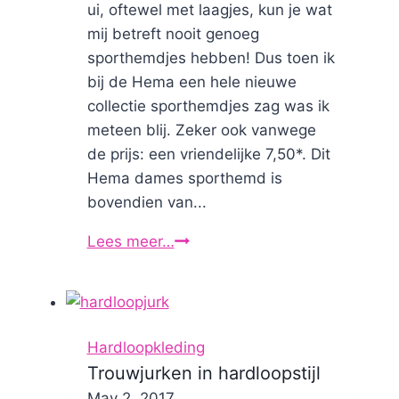
ui, oftewel met laagjes, kun je wat
mij betreft nooit genoeg
sporthemdjes hebben! Dus toen ik
bij de Hema een hele nieuwe
collectie sporthemdjes zag was ik
meteen blij. Zeker ook vanwege
de prijs: een vriendelijke 7,50*. Dit
Hema dames sporthemd is
bovendien van...
Lees meer…
Hema
dames
sporthemd:
product
review
Hardloopkleding
Trouwjurken in hardloopstijl
By
May 2, 2017
Nicole