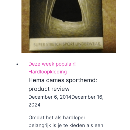
Deze week populair!
|
Hardloopkleding
Hema dames sporthemd:
product review
By
December 6, 2014
Nicole
December 16,
2024
Omdat het als hardloper
belangrijk is je te kleden als een