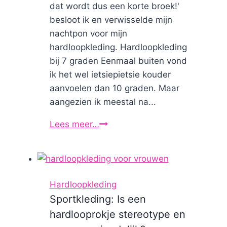
dat wordt dus een korte broek!'
besloot ik en verwisselde mijn
nachtpon voor mijn
hardloopkleding. Hardloopkleding
bij 7 graden Eenmaal buiten vond
ik het wel ietsiepietsie kouder
aanvoelen dan 10 graden. Maar
aangezien ik meestal na...
Lees meer…
Hardloopkleding
bij
7
graden
(ik
Hardloopkleding
dacht
Sportkleding: Is een
10...)
hardlooprokje stereotype en