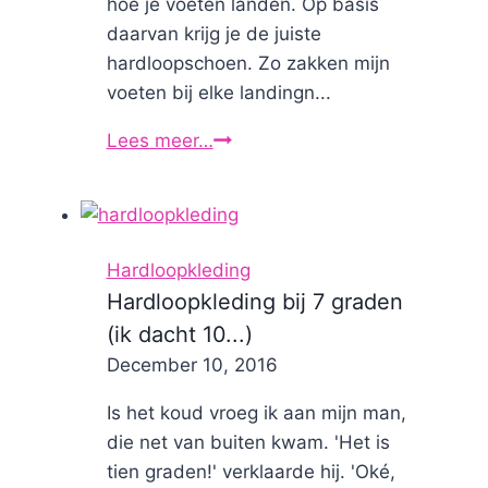
hoe je voeten landen. Op basis
daarvan krijg je de juiste
hardloopschoen. Zo zakken mijn
voeten bij elke landingn...
Lees meer…
Hardloopschoenen
miskoop:
wat
als
ze
Hardloopkleding
niet
Hardloopkleding bij 7 graden
lekker
(ik dacht 10...)
lopen?
By
December 10, 2016
Nicole
Is het koud vroeg ik aan mijn man,
die net van buiten kwam. 'Het is
tien graden!' verklaarde hij. 'Oké,