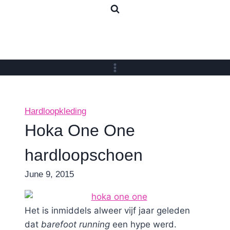
Skip
to
content
Hardloopkleding
Hoka One One
hardloopschoen
By
June 9, 2015
Nicole
Het is inmiddels alweer vijf jaar geleden
dat
barefoot running
een hype werd.