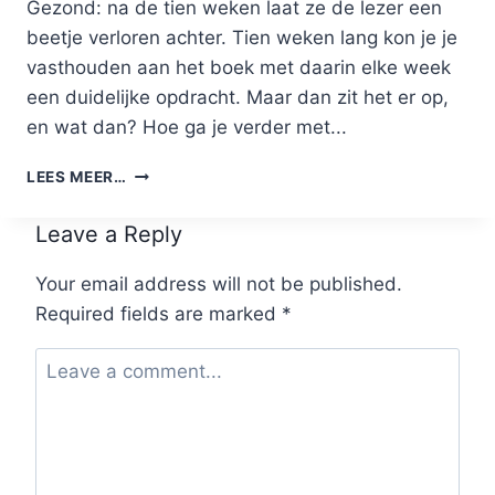
Gezond: na de tien weken laat ze de lezer een
beetje verloren achter. Tien weken lang kon je je
vasthouden aan het boek met daarin elke week
een duidelijke opdracht. Maar dan zit het er op,
en wat dan? Hoe ga je verder met...
TIEN
LEES MEER…
WEKEN
RENNEN
Leave a Reply
MET
EVY:
Your email address will not be published.
EN
Required fields are marked
DAN?!
*