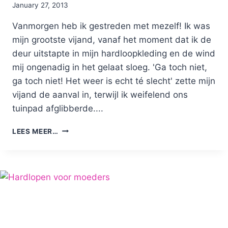
By
January 27, 2013
Nicole
Vanmorgen heb ik gestreden met mezelf! Ik was
mijn grootste vijand, vanaf het moment dat ik de
deur uitstapte in mijn hardloopkleding en de wind
mij ongenadig in het gelaat sloeg. 'Ga toch niet,
ga toch niet! Het weer is echt té slecht' zette mijn
vijand de aanval in, terwijl ik weifelend ons
tuinpad afglibberde....
ALS
LEES MEER…
JE
GROOTSTE
VIJAND
JE
ZELF
IS