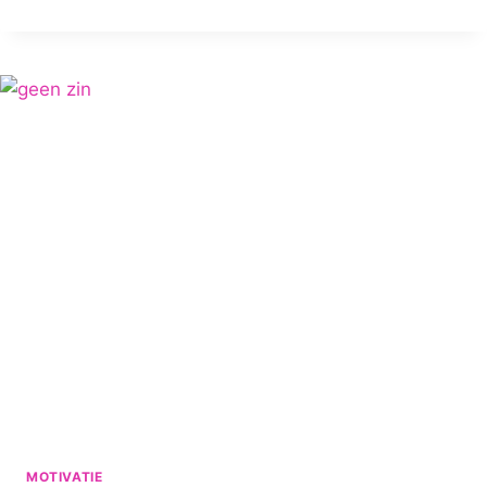
HUMOR:
6
VAN
MIJN
FAVORIETE
HARDLOOP
MEMES!
MOTIVATIE