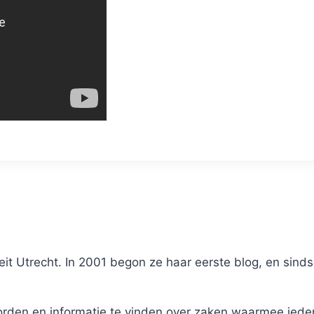
it Utrecht. In 2001 begon ze haar eerste blog, en sinds
en en informatie te vinden over zaken waarmee iederee