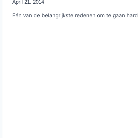
By
April 21, 2014
Nicole
Eén van de belangrijkste redenen om te gaan hardl