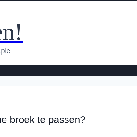
en!
apie
ne broek te passen?