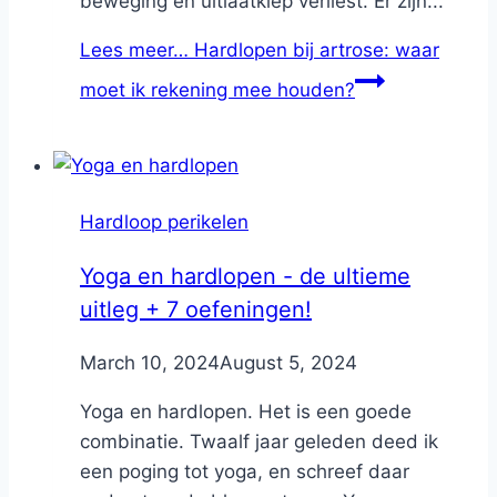
beweging en uitlaatklep verliest. Er zijn...
Lees meer…
Hardlopen bij artrose: waar
moet ik rekening mee houden?
Hardloop perikelen
Yoga en hardlopen - de ultieme
uitleg + 7 oefeningen!
By
March 10, 2024
Nicole
August 5, 2024
Yoga en hardlopen. Het is een goede
combinatie. Twaalf jaar geleden deed ik
een poging tot yoga, en schreef daar