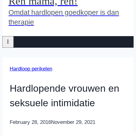
Ren mama, ren!
Omdat hardlopen goedkoper is dan
therapie
Hardloop perikelen
Hardlopende vrouwen en
seksuele intimidatie
By
February 28, 2016
Nicole
November 29, 2021