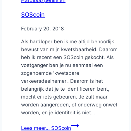
Hardloop perikelen
SOScoin
By
February 20, 2018
Nicole
Als hardloper ben ik me altijd behoorlijk
bewust van mijn kwetsbaarheid. Daarom
heb ik recent een SOScoin gekocht. Als
voetganger ben je nu eenmaal een
zogenoemde 'kwetsbare
verkeersdeelnemer'. Daarom is het
belangrijk dat je te identificeren bent,
mocht er iets gebeuren. Je zult maar
worden aangereden, of onderweg onwel
worden, en je identiteit is niet...
Lees meer…
SOScoin