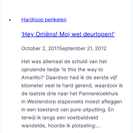
Hardloop perikelen
'Hey Orriëns! Moj wel deurlopen!'
By
October 2, 2011
Nicole
September 21, 2012
Het was allemaal de schuld van het
opruiende liedje 'Is this the way to
Amarillo?' Daardoor had ik de eerste vijf
kilometer veel te hard gerend, waardoor ik
de laatste drie naar het Pannenkoekhuis
in Westendorp stapsvoets moest afleggen
in een toestand van pure uitputting. En
terwijl ik langs een voetbaldveld
wandelde, hoorde ik plotseling:...