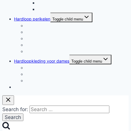
Moederschap en hardlopen
Rennende moeders
Hardloop perikelen
Toggle child menu
Hardloop perikelen
Wat doet hardlopen met je?
Motivatie
Hardloper
Hardloopboeken
Hardloopkleding voor dames
Toggle child menu
Hardloopkleding voor dames
Goedkope hardloopkleding
Hardlooprokjes
Hardlopen met Evy
Search for: