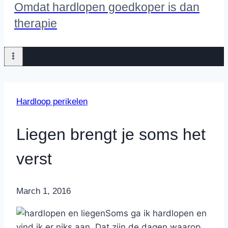
Omdat hardlopen goedkoper is dan
therapie
Hardloop perikelen
Liegen brengt je soms het
verst
By
March 1, 2016
Nicole
Soms ga ik hardlopen en
vind ik er niks aan. Dat zijn de dagen waarop