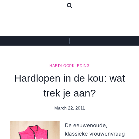
Skip
to
content
HARDLOOPKLEDING
Hardlopen in de kou: wat
trek je aan?
March 22, 2011
By
Nicole
De eeuwenoude,
klassieke vrouwenvraag